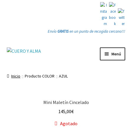
Envío
GRATIS
en un punto de recogida cercano!!!
Ir
Ir
Menú
a
a
la
la
Tienda
navegación
página
Inicio
Producto COLOR
AZUL
PRODUCTOS
Quienes somos
Mini Maletín Cincelado
145,00
€
Gracias
Agotado
Contacto