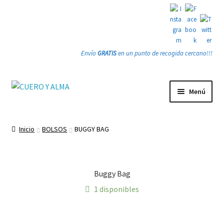
Envío
GRATIS
en un punto de recogida cercano!!!
Ir
Ir
Menú
a
a
la
la
Tienda
navegación
página
Inicio
BOLSOS
BUGGY BAG
Expandi
PRODUCTOS
el
menú
Expandi
Bolsos
Buggy Bag
hijo
el
1 disponibles
menú
Anteojo Rocker
hijo
Atrapa Sueños