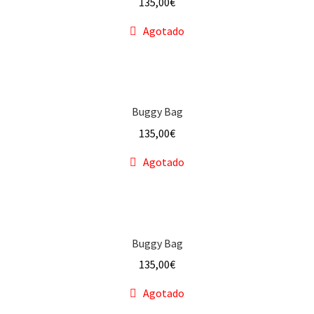
135,00
€
Flofli
Agotado
Glory Bag
Hippie
Buggy Bag
Lengüitas
135,00
€
Agotado
Mariconeras
Messenger Bag
Mini Baulcito
Buggy Bag
135,00
€
Mini Flofli
Agotado
Mini Maletines