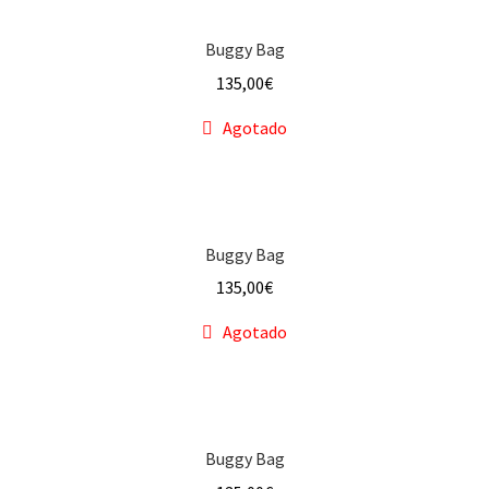
Buggy Bag
Baúl Cincelado
135,00
€
Bombón
Agotado
Buggy Bag
Calaveras
Buggy Bag
Corazón
135,00
€
Agotado
Corazón Dark Night
Corazón Punk
Explorador
Buggy Bag