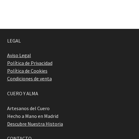
Mini Messenger Bag
Mini Rocker
LEGAL
Mini Time Square
Aviso Legal
Política de Privacidad
Mini Velvet
Política de Cookies
Condiciones de venta
Morral H
CUERO Y ALMA
Paz y Amor
Artesanos del Cuero
Pulga Cincelada
Hecho a Mano en Madrid
Descubre Nuestra Historia
Pulga Rocker
CONTACTO