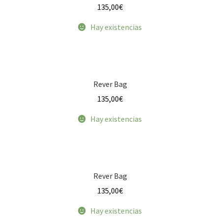
135,00
€
Glory Bag
Hay existencias
Hippie
Lengüitas
Rever Bag
135,00
€
Mariconeras
Hay existencias
Messenger Bag
Mini Baulcito
Rever Bag
Mini Flofli
135,00
€
Mini Maletines
Hay existencias