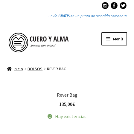
Envío
GRATIS
en un punto de recogida cercano!!!
Ir
Ir
Menú
a
a
la
la
navegación
página
Tienda
Inicio
BOLSOS
REVER BAG
Expandi
PRODUCTOS
el
menú
Expandi
Bolsos
Rever Bag
hijo
el
135,00
€
menú
Anteojo Rocker
hijo
Hay existencias
Atrapa Sueños