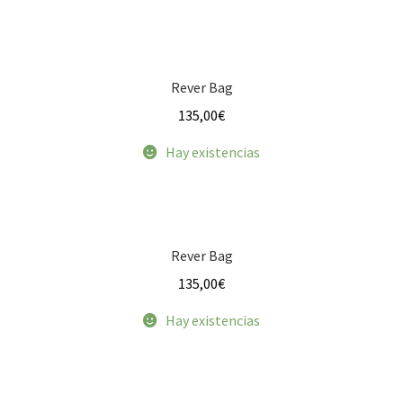
Mini Messenger Bag
Mini Rocker
Rever Bag
135,00
€
Mini Time Square
Hay existencias
Mini Velvet
Morral H
Rever Bag
Paz y Amor
135,00
€
Pulga Cincelada
Hay existencias
Pulga Rocker
Rever Bag