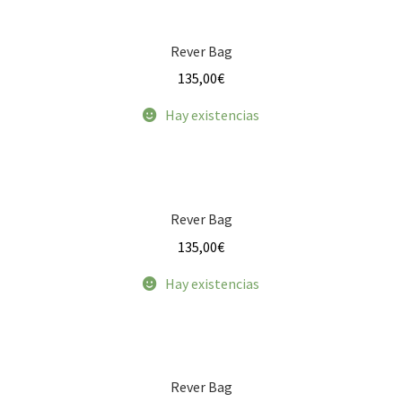
Baúl Cincelado
Rever Bag
Bombón
135,00
€
Buggy Bag
Hay existencias
Calaveras
Corazón
Rever Bag
135,00
€
Corazón Dark Night
Hay existencias
Corazón Punk
Explorador
Rever Bag
Flofli