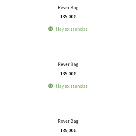
Rever Bag
Velvet
135,00
€
Hay existencias
Weekend
Expandi
Mochilas y Maletas
el
menú
Expandi
Rever Bag
Riñoneras
hijo
el
135,00
€
menú
Cinturones
hijo
Hay existencias
Accesorios
Quienes somos
Rever Bag
Gracias
135,00
€