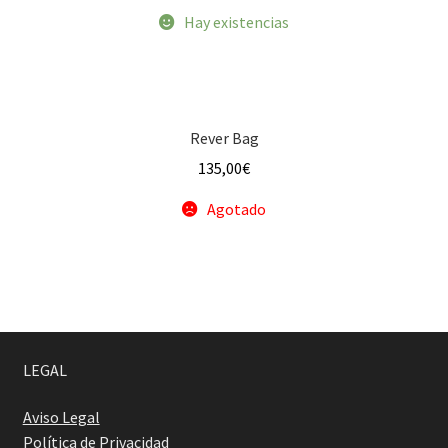
Hay existencias
Contacto
f a q
Rever Bag
135,00
€
Agotado
LEGAL
Aviso Legal
Política de Privacidad