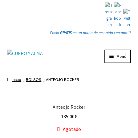
Envío
GRATIS
en un punto de recogida cercano!!!
Ir
Ir
Menú
a
a
la
la
Tienda
navegación
página
Inicio
BOLSOS
ANTEOJO ROCKER
PRODUCTOS
Quienes somos
Anteojo Rocker
135,00
€
Gracias
Agotado
Contacto