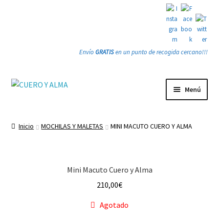
Envío
GRATIS
en un punto de recogida cercano!!!
Ir
Ir
Menú
a
a
la
la
Tienda
navegación
página
Inicio
MOCHILAS Y MALETAS
MINI MACUTO CUERO Y ALMA
PRODUCTOS
Quienes somos
Mini Macuto Cuero y Alma
210,00
€
Gracias
Agotado
Contacto