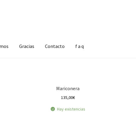
omos
Gracias
Contacto
f a q
Mariconera
135,00
€
Hay existencias