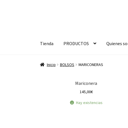
Ir
Ir
a
a
Tienda
PRODUCTOS
Quienes s
la
la
navegación
página
Inicio
BOLSOS
MARICONERAS
Mariconera
145,00
€
Hay existencias