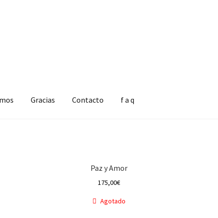
omos
Gracias
Contacto
f a q
Paz y Amor
175,00
€
Agotado