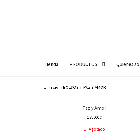
Ir
Ir
a
a
Tienda
PRODUCTOS
Quienes s
la
la
navegación
página
Inicio
BOLSOS
PAZ Y AMOR
Paz y Amor
175,00
€
Agotado