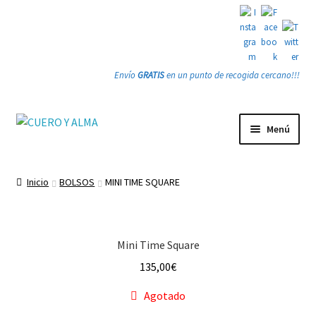
Envío
GRATIS
en un punto de recogida cercano!!!
Ir
Ir
Menú
a
a
la
la
Tienda
navegación
página
Inicio
BOLSOS
MINI TIME SQUARE
PRODUCTOS
Quienes somos
Mini Time Square
135,00
€
Gracias
Agotado
Contacto