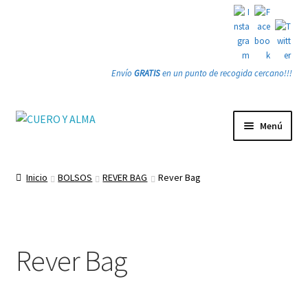
Envío
GRATIS
en un punto de recogida cercano!!!
Ir
Ir
Menú
a
a
la
la
Tienda
navegación
página
Inicio
BOLSOS
REVER BAG
Rever Bag
PRODUCTOS
Quienes somos
Rever Bag
Gracias
Contacto