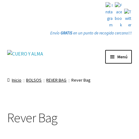
Envío
GRATIS
en un punto de recogida cercano!!!
Ir
Ir
Menú
a
a
la
la
Tienda
navegación
página
Inicio
BOLSOS
REVER BAG
Rever Bag
PRODUCTOS
Quienes somos
Rever Bag
Gracias
Contacto