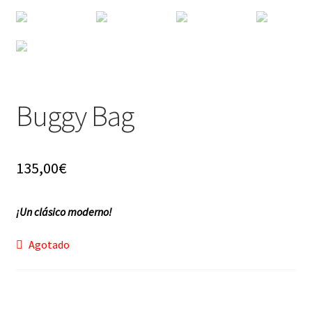
f a q
Buggy Bag
135,00
€
¡Un clásico moderno!
Agotado