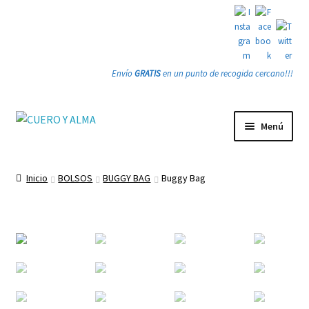
Envío
GRATIS
en un punto de recogida cercano!!!
Ir
Ir
Menú
a
a
la
la
Tienda
navegación
página
Inicio
BOLSOS
BUGGY BAG
Buggy Bag
Expandi
PRODUCTOS
el
menú
Quienes somos
hijo
Gracias
Contacto