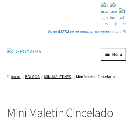
Envío
GRATIS
en un punto de recogida cercano!!!
Ir
Ir
Menú
a
a
la
la
Tienda
navegación
página
Inicio
BOLSOS
MINI MALETINES
Mini Maletín Cincelado
PRODUCTOS
Quienes somos
Mini Maletín Cincelado
Gracias
Contacto