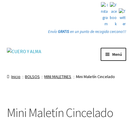
Envío
GRATIS
en un punto de recogida cercano!!!
Ir
Ir
Menú
a
a
la
la
Tienda
navegación
página
Inicio
BOLSOS
MINI MALETINES
Mini Maletín Cincelado
PRODUCTOS
Quienes somos
Mini Maletín Cincelado
Gracias
Contacto