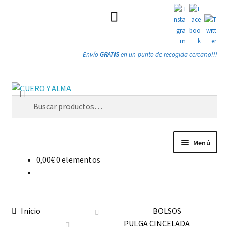
Envío
GRATIS
en un punto de recogida cercano!!!
Ir
Ir
Buscar
a
a
Buscar
la
la
por:
navegación
página
Menú
0,00
€
0 elementos
Tienda
PRODUCTOS
Inicio
BOLSOS
Quienes somos
PULGA CINCELADA