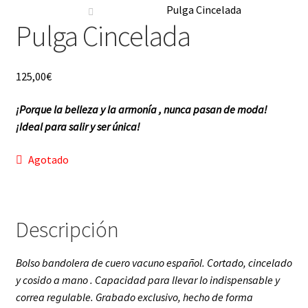
Pulga Cincelada
Pulga Cincelada
Gracias
Contacto
125,00
€
f a q
¡Porque la belleza y la armonía , nunca pasan de moda!
¡Ideal para salir y ser única!
Agotado
Descripción
Bolso bandolera de cuero vacuno español. Cortado, cincelado
y cosido a mano . Capacidad para llevar lo indispensable y
correa regulable. Grabado exclusivo, hecho de forma