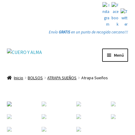
Envío
GRATIS
en un punto de recogida cercano!!!
Ir
Ir
Menú
a
a
la
la
Tienda
navegación
página
Inicio
BOLSOS
ATRAPA SUEÑOS
Atrapa Sueños
Expandi
PRODUCTOS
el
menú
Quienes somos
hijo
Gracias
Contacto