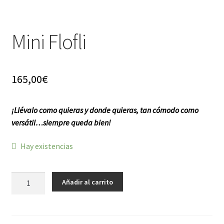
f a q
Mini Flofli
165,00
€
¡Llévalo como quieras y donde quieras, tan cómodo como
versátil…siempre queda bien!
Hay existencias
Mini
Añadir al carrito
Flofli
cantidad