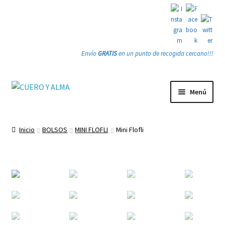
Envío
GRATIS
en un punto de recogida cercano!!!
Ir
Ir
Menú
a
a
la
la
Tienda
navegación
página
Inicio
BOLSOS
MINI FLOFLI
Mini Flofli
PRODUCTOS
Quienes somos
Gracias
Contacto