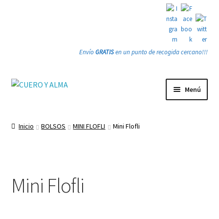
Envío
GRATIS
en un punto de recogida cercano!!!
Ir
Ir
Menú
a
a
la
la
Tienda
navegación
página
Inicio
BOLSOS
MINI FLOFLI
Mini Flofli
PRODUCTOS
Quienes somos
Mini Flofli
Gracias
Contacto