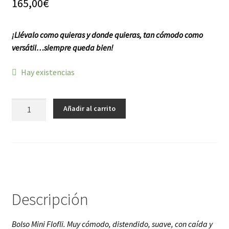
165,00
€
f a q
¡Llévalo como quieras y donde quieras, tan cómodo como
versátil…siempre queda bien!
Hay existencias
Mini
Añadir al carrito
Flofli
cantidad
Descripción
Bolso Mini Flofli. Muy cómodo, distendido, suave, con caída y