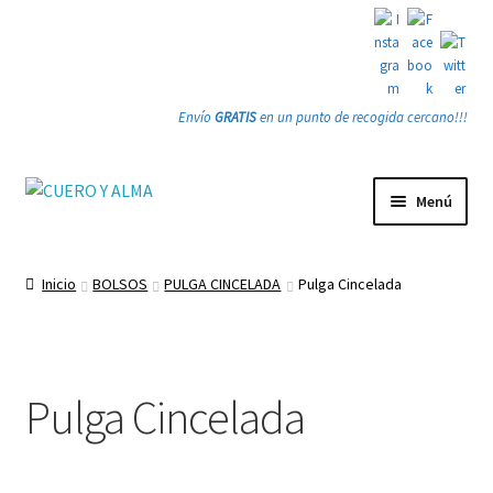
Envío
GRATIS
en un punto de recogida cercano!!!
Ir
Ir
Menú
a
a
la
la
Tienda
navegación
página
Inicio
BOLSOS
PULGA CINCELADA
Pulga Cincelada
PRODUCTOS
Quienes somos
Pulga Cincelada
Gracias
Contacto