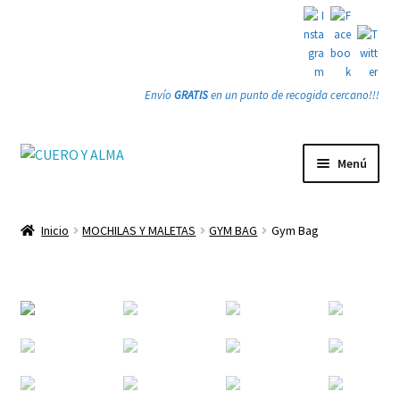
Envío
GRATIS
en un punto de recogida cercano!!!
Ir
Ir
Menú
a
a
la
la
Tienda
navegación
página
Inicio
MOCHILAS Y MALETAS
GYM BAG
Gym Bag
Expandi
PRODUCTOS
el
menú
Quienes somos
hijo
Gracias
Contacto