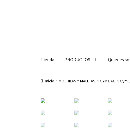
Ir
Ir
a
a
Tienda
PRODUCTOS
Quienes s
la
la
navegación
página
Inicio
MOCHILAS Y MALETAS
GYM BAG
Gym 