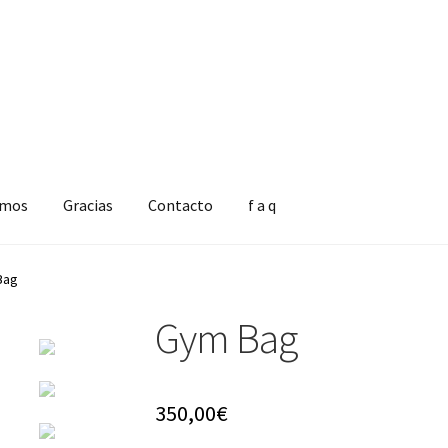
omos
Gracias
Contacto
f a q
Bag
Gym Bag
350,00
€