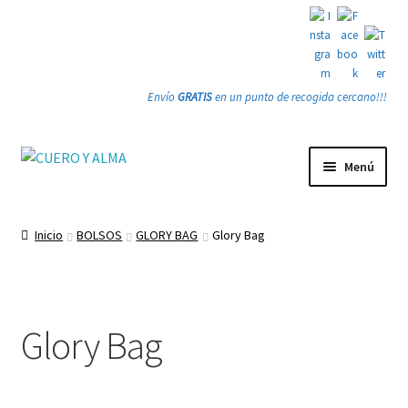
Envío
GRATIS
en un punto de recogida cercano!!!
Ir
Ir
Menú
a
a
la
la
Tienda
navegación
página
Inicio
BOLSOS
GLORY BAG
Glory Bag
PRODUCTOS
Quienes somos
Glory Bag
Gracias
Contacto