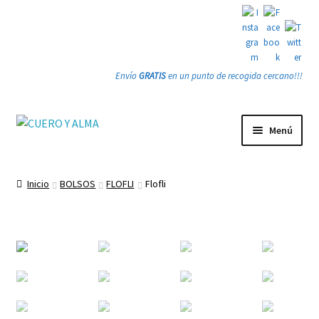
Envío
GRATIS
en un punto de recogida cercano!!!
Ir
Ir
Menú
a
a
la
la
Tienda
navegación
página
Inicio
BOLSOS
FLOFLI
Flofli
PRODUCTOS
Quienes somos
Gracias
Contacto