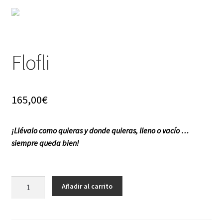
f a q
Flofli
165,00
€
¡Llévalo como quieras y donde quieras, lleno o vacío …
siempre queda bien!
Flofli
Añadir al carrito
cantidad