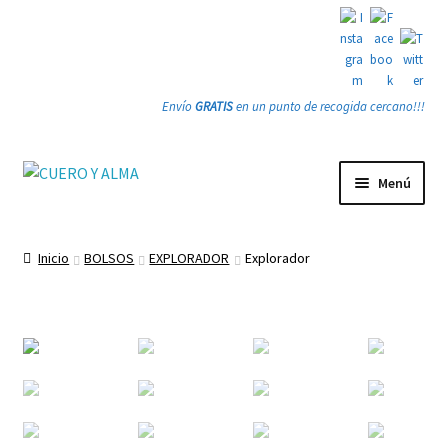
Envío
GRATIS
en un punto de recogida cercano!!!
Ir
Ir
Menú
a
a
la
la
Tienda
navegación
página
Inicio
BOLSOS
EXPLORADOR
Explorador
PRODUCTOS
Quienes somos
Gracias
Contacto