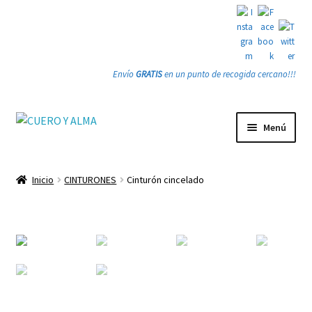
Envío
GRATIS
en un punto de recogida cercano!!!
Ir
Ir
Menú
a
a
la
la
Tienda
navegación
página
Inicio
CINTURONES
Cinturón cincelado
PRODUCTOS
Quienes somos
Gracias
Contacto