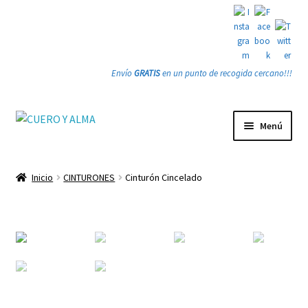
Envío
GRATIS
en un punto de recogida cercano!!!
Ir
Ir
Menú
a
a
la
la
Tienda
navegación
página
Inicio
CINTURONES
Cinturón Cincelado
Expandi
PRODUCTOS
el
menú
Quienes somos
hijo
Gracias
Contacto