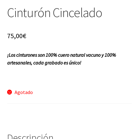
Cinturón Cincelado
f a q
75,00
€
¡Los cinturones son 100% cuero natural vacuno y 100%
artesanales, cada grabado es único!
Agotado
Descripción