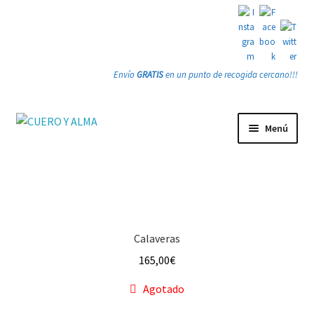
Envío
GRATIS
en un punto de recogida cercano!!!
Ir
Ir
Menú
a
a
la
la
Tienda
navegación
página
PRODUCTOS
Quienes somos
Calaveras
165,00
€
Gracias
Agotado
Contacto