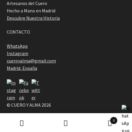
Artesanos del Cuero
Hecho a Mano en Madrid
Descubre Nuestra Historia
CONTACTO
WhatsApp
Instagram
cueroyalma@gmail.com
Madrid, España
© CUERO Y ALMA 2026
.
0
Buscar
Buscar