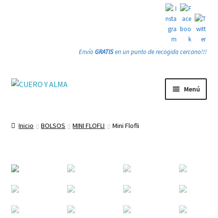
Envío
GRATIS
en un punto de recogida cercano!!!
Ir
Ir
Menú
a
a
la
la
Tienda
navegación
página
Inicio
BOLSOS
MINI FLOFLI
Mini Flofli
PRODUCTOS
Quienes somos
Gracias
Contacto