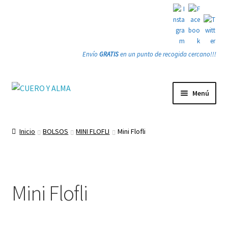
Envío
GRATIS
en un punto de recogida cercano!!!
Ir
Ir
Menú
a
a
la
la
Tienda
navegación
página
Inicio
BOLSOS
MINI FLOFLI
Mini Flofli
PRODUCTOS
Quienes somos
Mini Flofli
Gracias
Contacto