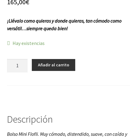
165,00
€
f a q
¡Llévalo como quieras y donde quieras, tan cómodo como
versátil…siempre queda bien!
Hay existencias
Mini
Añadir al carrito
Flofli
cantidad
Descripción
Bolso Mini Flofli. Muy cómodo, distendido, suave, con caída y