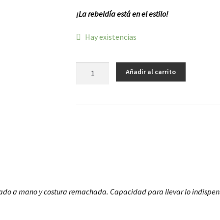
¡La rebeldía está en el estilo!
Hay existencias
Corazón
Añadir al carrito
Punk
cantidad
ado a mano y costura remachada. Capacidad para llevar lo indispen