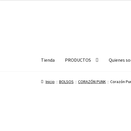
Ir
Ir
a
a
Tienda
PRODUCTOS
Quienes s
la
la
navegación
página
Inicio
BOLSOS
CORAZÓN PUNK
Corazón Pu