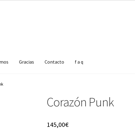
omos
Gracias
Contacto
f a q
nk
Corazón Punk
145,00
€