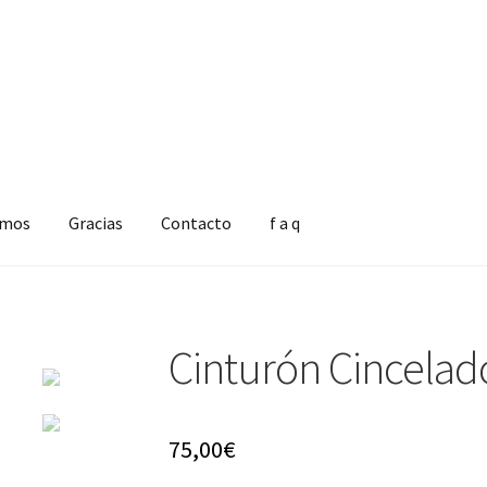
omos
Gracias
Contacto
f a q
Cinturón Cincelad
75,00
€