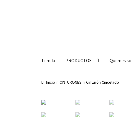
Ir
Ir
a
a
Tienda
PRODUCTOS
Quienes s
la
la
navegación
página
Inicio
CINTURONES
Cinturón Cincelado