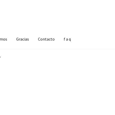
omos
Gracias
Contacto
f a q
”