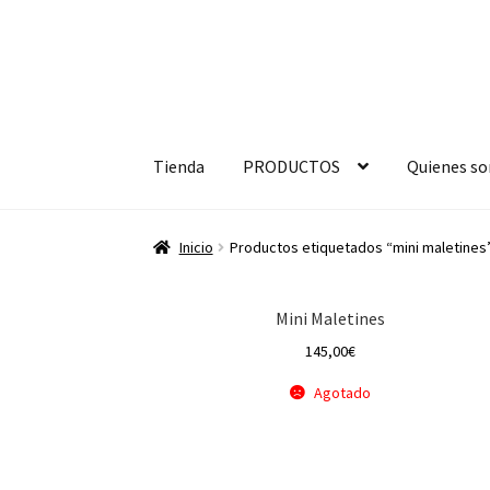
Ir
Ir
a
a
Tienda
PRODUCTOS
Quienes s
la
la
navegación
página
Inicio
Productos etiquetados “mini maletines
Mini Maletines
145,00
€
Agotado