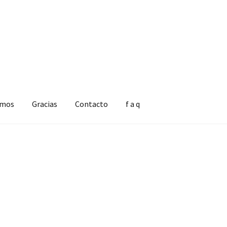
omos
Gracias
Contacto
f a q