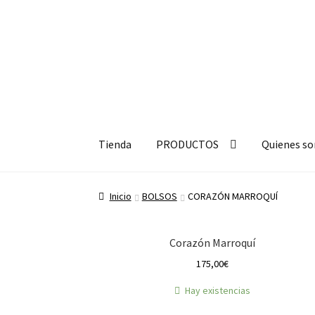
Ir
Ir
a
a
Tienda
PRODUCTOS
Quienes s
la
la
navegación
página
Inicio
BOLSOS
CORAZÓN MARROQUÍ
Corazón Marroquí
175,00
€
Hay existencias